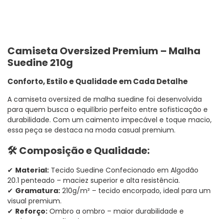
produto
ao
seu
carrinho
Camiseta Oversized Premium – Malha
Suedine 210g
Conforto, Estilo e Qualidade em Cada Detalhe
A camiseta oversized de malha suedine foi desenvolvida
para quem busca o equilíbrio perfeito entre sofisticação e
durabilidade. Com um caimento impecável e toque macio,
essa peça se destaca na moda casual premium.
🛠️ Composição e Qualidade:
✔
Material:
Tecido Suedine Confecionado em Algodão
20.1 penteado – maciez superior e alta resistência.
✔
Gramatura:
210g/m² – tecido encorpado, ideal para um
visual premium.
✔
Reforço:
Ombro a ombro – maior durabilidade e