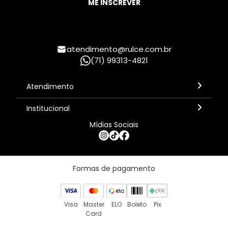
ME INSCREVER
atendimento@rulce.com.br
(71) 99313-4821
Atendimento
Segunda à sexta, 8h às 18h - Horário de Brasília
Institucional
Mídias Sociais
Termos de Serviço
Política de Privacidade
Política de Trocas e Devoluções
Política de Frete
Formas de pagamento
Visa
Master
ELO
Boleto
Pix
Card