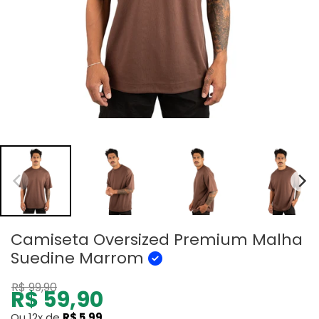
Camiseta Oversized Premium Malha
Suedine Marrom
R$ 99,90
R$ 59,90
Ou 12x de
R$ 5,99