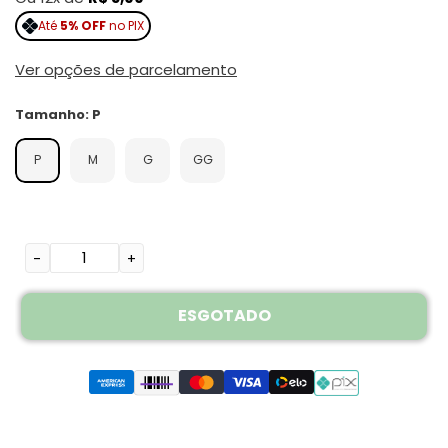
Até
5% OFF
no PIX
Ver opções de parcelamento
Tamanho
:
P
P
M
G
GG
-
+
ESGOTADO
Adicionando
o