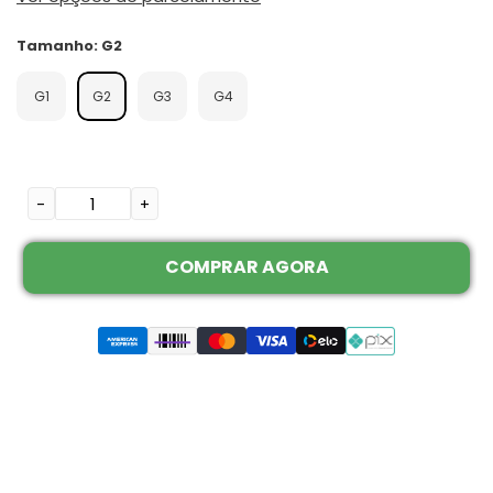
Tamanho
:
G2
G1
G2
G3
G4
-
+
COMPRAR AGORA
Adicionando
o
produto
ao
seu