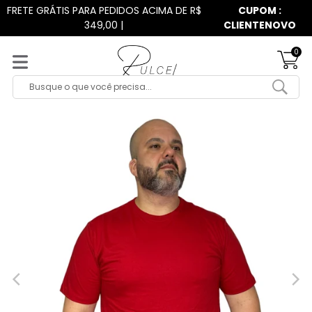
Pular
FRETE GRÁTIS PARA PEDIDOS ACIMA DE R$
CUPOM :
para
349,00 |
CLIENTENOVO
o
conteúdo
0