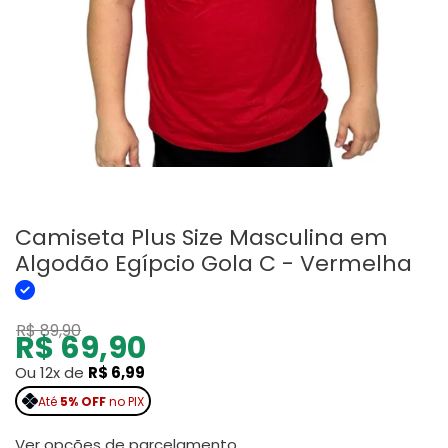
Camiseta Plus Size Masculina em
Algodão Egípcio Gola C - Vermelha
R$ 89,90
R$ 69,90
Ou 12x de
R$ 6,99
Até
5% OFF
no PIX
Ver opções de parcelamento